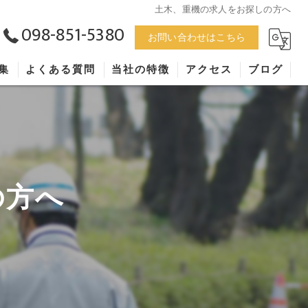
土木、重機の求人をお探しの方へ
098-851-5380
お問い合わせはこちら
集
よくある質問
当社の特徴
アクセス
ブログ
未経験
漫画特集
求人
正社員
の方へ
アルバイト
福利厚生